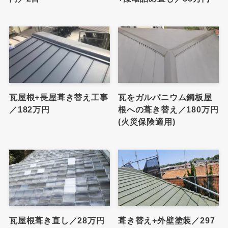
瓦屋根+長屋葺き替え工事
瓦をガルバニウム鋼板屋
／182万円
根への葺き替え／180万円
(火災保険適用)
瓦屋根葺き直し／28万円
葺き替え+外壁塗装／297