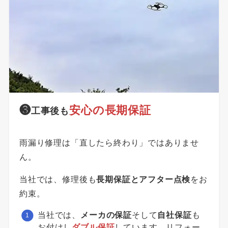
❸
安心の長期保証
工事後も
雨漏り修理は「直したら終わり」ではありませ
ん。
当社では、修理後も
長期保証とアフター点検
をお
約束。
当社では、
メーカの保証
そして
自社保証
も
お付けし
ダブル保証
しています。リフォー