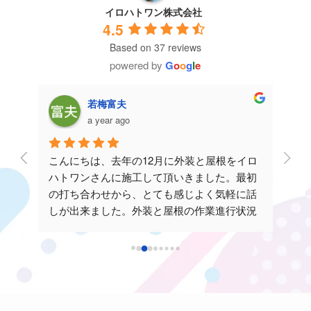
イロハトワン株式会社
4.5
Based on 37 reviews
powered by
G
o
o
g
l
e
若梅富夫
a year ago
し
こんにちは、去年の12月に外装と屋根をイロ
１０
ハトワンさんに施工して頂いきました。最初
現状
の打ち合わせから、とても感じよく気軽に話
で、
細か
しが出来ました。外装と屋根の作業進行状況
た。
して
も日々写真とメールでの連絡がありました。
らず
私は仕事をしているので、とても良かったで
す。
す。出来上がりも大変満足致しています。あ
応し
をい
りがとうございます。
がど
ど、