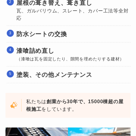
屋根の葺き替え、葺き直し
瓦、ガルバリウム、スレート、カバー工法等全対
応
防水シートの交換
漆喰詰め直し
（漆喰は瓦を固定したり、隙間を埋めたりする建材）
塗装、その他メンテナンス
私たちは
創業から30年で、15000棟超の屋
根施工
をしています。