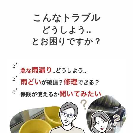
こんなトラブル
ただ
まり
どうしよう..
した
とお困りですか？
ハト
進的
者さ
少し
のい