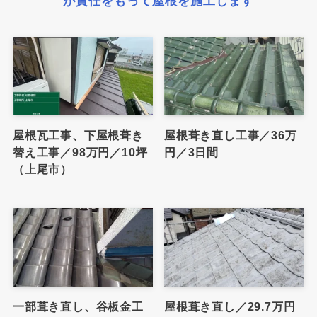
が責任をもって屋根を施工します
屋根瓦工事、下屋根葺き
屋根葺き直し工事／36万
替え工事／98万円／10坪
円／3日間
（上尾市）
一部葺き直し、谷板金工
屋根葺き直し／29.7万円