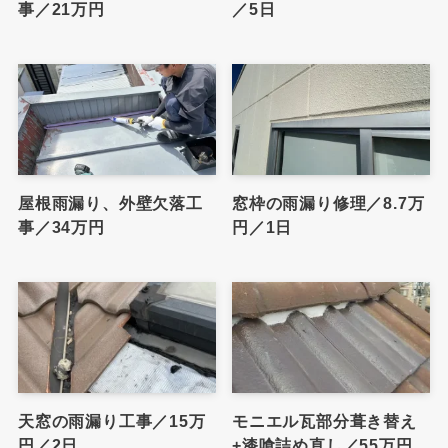
事／21万円
／5日
屋根雨漏り、外壁欠落工
窓枠の雨漏り修理／8.7万
事／34万円
円／1日
天窓の雨漏り工事／15万
モニエル瓦部分葺き替え
円／2日
+漆喰詰め直し／55万円